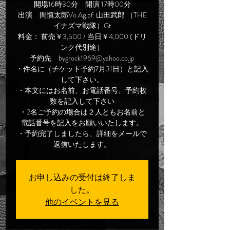
開場16時30分 開演 17時00分
出演 間慎太郎Vo.Ag.pf. 山田武郎 （THE
イナズマ戦隊）Gt
料金： 前売￥3,500 / 当日￥4,000 (ドリ
ンク代別途）
予約先 bygrock1969@yahoo.co.jp
・件名に（チケット予約7月31日）と記入
して下さい。
・本文にはお名前、お電話番号、予約枚
数を記入して下さい
・2名ご予約の場合は２人ともお名前と
電話番号を記入をお願いいたします。
・予約完了しましたら、詳細をメールで
返信いたします。
お申し込みの受付は終了しま
した。
他のイベントを見る