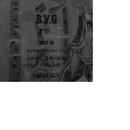
VISIT US
東京都渋谷区道玄坂2-19-14
16:00〜26:00
営業時間
15:00～26:00
土日祝
03-3461-8574
WORK
WITH US
アルバイトを募集して
います
お問い合わせはこちら
bygshibuya@yahoo.co.