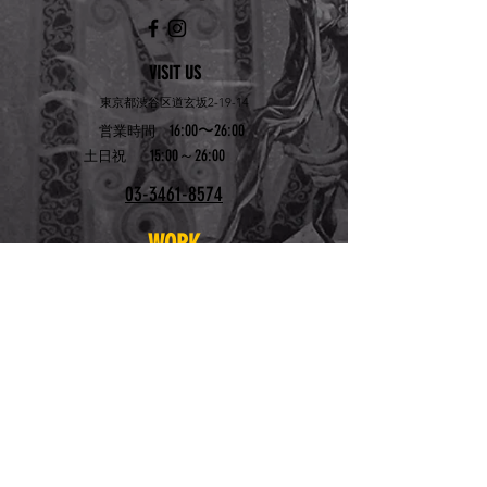
VISIT US
東京都渋谷区道玄坂2-19-14
16:00〜26:00
営業時間
15:00～26:00
土日祝
03-3461-8574
WORK
WITH US
アルバイトを募集して
います
お問い合わせはこちら
bygshibuya@yahoo.co.
jp