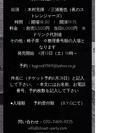
出演 ：木村充揮 / 三浦雅也（夜のス
トレンジャーズ）
時間 ：開場18:30 / 開演19:15
料金 ：前売5,500円 当日6,000円 ※
ドリンク代別途
その他：椅子席 ※整理番号順の入場と
なります
発売開始 4月13日（土）16時～
予約：bygrock1969@yahoo.co.jp
件名に（チケット予約6月28日）と記入
して下さい。 ・本文にはお名前、お電話
番号、予約枚数を記入して下さい
●入場順 予約受付順 （B.Y.Gにて）
問い合わせ：070-7469-9725
info@closet-party.com