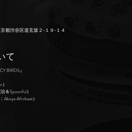
043 東京都渋谷区道玄坂２−１９−１４
いて
NCY BIRDS』
on）
治＆Spoonful）
m：Akoya Afrobeat）