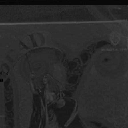
-14
00