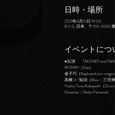
日時・場所
2021年6月15日 19:00
B.Y.G, 日本、〒150-0
イベントにつ
●出演       『MONKY and FA
MONKY（Sax）
金子巧（Keyboard:cro-magn
高橋"Jr."知治（Bass：三宅伸
Yoshio Tony Kobayashi（Dru
Streamer：Radio Fernando