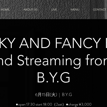
HOME
ABOUT US
LIVE
MENU
CONTACT
Y AND FANCY 
and Streaming f
B.Y.G
6月15日(火)
  |  
B.Y.G
●open 17:30 start 18:00（2set）●charge ¥3,000