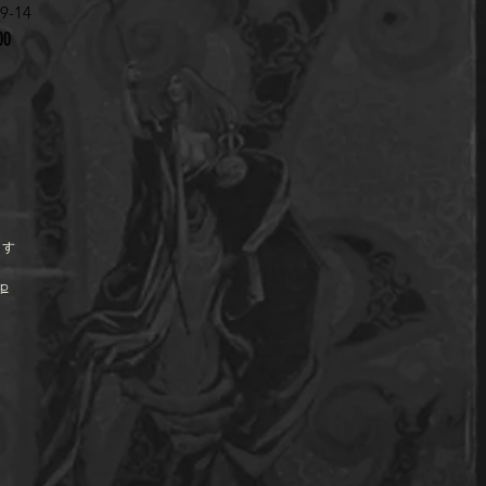
-14
00
ます
jp