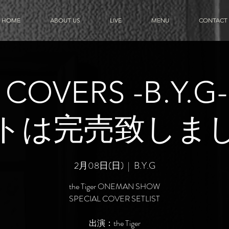
HOME
ABOUT US
LIVE
MENU
CONTACT
 COVERS -B.Y.
トは完売致しま
2月08日(日)
  |  
B.Y.G
the Tiger ONEMAN SHOW
SPECIAL COVER SETLIST
出演：the Tiger