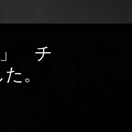
G-」 チ
した。