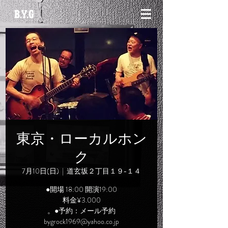
東京・ローカルホン
ク
7月10日(日)
  |  
道玄坂２丁目１９−１４
●開場 18:00 開演19:00
料金¥3.000
。●予約：メール予約
bygrock1969@yahoo.co.jp