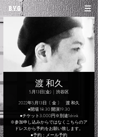
渡 和久
5月13日(金)
  |  
渋谷区
2022年5月13日〔 金 〕 渡 和久
●開場 18:30 開演19:30
●チケット3.000円※別途1drink
※参加申し込みからではなくこちらのア
ドレスから予約をお願い致します。
●予約：メール予約