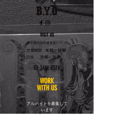
VISIT US
東京都渋谷区道玄坂2-19-14
16:00〜26:00
営業時間
15:00～26:00
土日祝
03-3461-8574
WORK
WITH US
アルバイトを募集して
います
お問い合わせはこちら
bygshibuya@yahoo.co.
jp