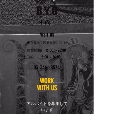
VISIT US
東京都渋谷区道玄坂2-19-14
16:00〜26:00
営業時間
15:00～26:00
土日祝
03-3461-8574
WORK
WITH US
アルバイトを募集して
います
お問い合わせはこちら
bygshibuya@yahoo.co.
jp