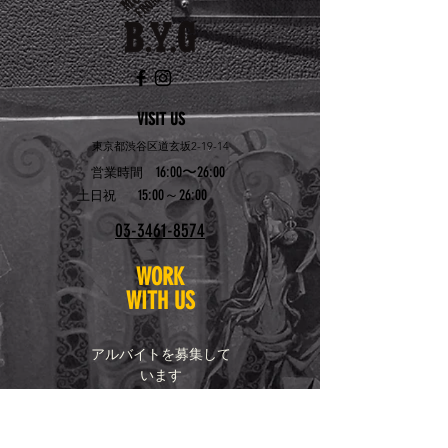
VISIT US
東京都渋谷区道玄坂2-19-14
16:00〜26:00
営業時間
15:00～26:00
土日祝
03-3461-8574
WORK
WITH US
アルバイトを募集して
います
お問い合わせはこちら
bygshibuya@yahoo.co.
jp