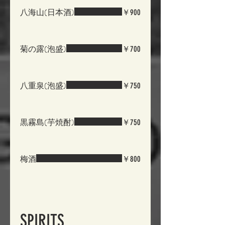
八海山(日本酒)
￥900
菊の露(泡盛)
￥700
八重泉(泡盛)
￥750
黒霧島(芋焼酎)
￥750
梅酒
￥800
SPIRITS